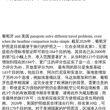
葡萄牙 and 美国 passports solve different travel problems, even
when the headline comparison looks simple. 截至2026年，葡萄牙
护照是目前最便于旅行的护照之一：它在全球排名第5，无需
提前办理标准签证即可前往184个目的地。其排名已从2006年
的第7位小幅上升。准入范围显著扩大，从当时的123个目的地
增加到现在的184个。更广泛的评分也证实了这一点：全球实
力评分为40，开放度评分为89。 最有用的部分是免签基础：
143个目的地，包括日本、阿尔巴尼亚和安道尔。落地签增加
了另外26个选项，例如埃塞俄比亚、马达加斯加和巴林。葡萄
牙也是申根国家，这完全改变了欧洲旅行的背景。需要注意的
是：即使是实力强劲的护照仍会遇到航空公司和边境检查，因
此3个月的有效期缓冲期非常重要。请将此作为规划数据，而
非最终的旅行许可；出发前应核实官方使馆或边境当局的指
南。 2026年，美国护照稳居全球顶尖行列，排名第10位，可
前往179个目的地。对于美洲国家的护照而言，区域准入往往