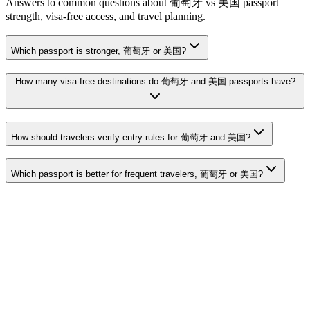
Answers to common questions about 葡萄牙 vs 美国 passport
strength, visa-free access, and travel planning.
Which passport is stronger, 葡萄牙 or 美国?
How many visa-free destinations do 葡萄牙 and 美国 passports have?
How should travelers verify entry rules for 葡萄牙 and 美国?
Which passport is better for frequent travelers, 葡萄牙 or 美国?