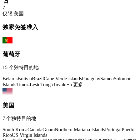
7
仅限
美国
独家免签准入
葡萄牙
15
个独特目的地
Belarus
Bolivia
Brazil
Cape Verde Islands
Paraguay
Samoa
Solomon
Islands
Timor-Leste
Tonga
Tuvalu
+
5
更多
美国
7
个独特目的地
South Korea
Canada
Guam
Northern Mariana Islands
Portugal
Puerto
Rico
US Virgin Islands