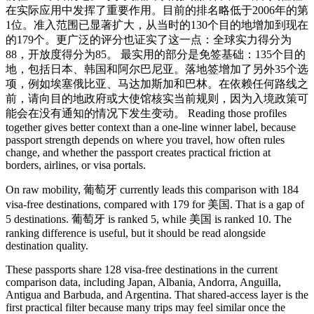
在实际应用中发挥了重要作用。目前的排名略低于2006年的第
1位。准入范围已显著扩大，从当时的130个目的地增加到现在
的179个。更广泛的评分也证实了这一点：全球实力得分为
88，开放度得分为85。 最实用的部分是免签基础：135个目的
地，包括日本、韩国和阿尔巴尼亚。落地签增加了另外35个选
项，例如埃塞俄比亚、马达加斯加和巴林。在依赖任何路线之
前，请向目的地政府或大使馆核实当前规则，因为入境政策可
能会在没有通知的情况下发生变动。 Reading those profiles
together gives better context than a one-line winner label, because
passport strength depends on where you travel, how often rules
change, and whether the passport creates practical friction at
borders, airlines, or visa portals.
On raw mobility, 葡萄牙 currently leads this comparison with 184
visa-free destinations, compared with 179 for 美国. That is a gap of
5 destinations. 葡萄牙 is ranked 5, while 美国 is ranked 10. The
ranking difference is useful, but it should be read alongside
destination quality.
These passports share 128 visa-free destinations in the current
comparison data, including Japan, Albania, Andorra, Anguilla,
Antigua and Barbuda, and Argentina. That shared-access layer is the
first practical filter because many trips may feel similar once the