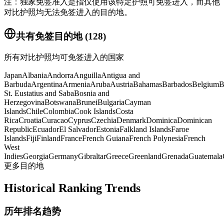
注：独家免签准入是指仅使用该特定护照可免签进入，而其他
对比护照均无法免签进入的目的地。
共有免签目的地
(
128
)
所有对比护照均可免签进入的国家
Japan
Albania
Andorra
Anguilla
Antigua and
Barbuda
Argentina
Armenia
Aruba
Austria
Bahamas
Barbados
Belgium
B
St. Eustatius and Saba
Bosnia and
Herzegovina
Botswana
Brunei
Bulgaria
Cayman
Islands
Chile
Colombia
Cook Islands
Costa
Rica
Croatia
Curacao
Cyprus
Czechia
Denmark
Dominica
Dominican
Republic
Ecuador
El Salvador
Estonia
Falkland Islands
Faroe
Islands
Fiji
Finland
France
French Guiana
French Polynesia
French
West
Indies
Georgia
Germany
Gibraltar
Greece
Greenland
Grenada
Guatemala
更多目的地
Historical Ranking Trends
历年排名趋势