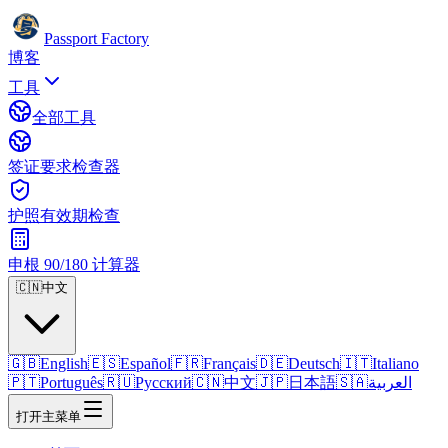
Passport Factory
博客
工具
全部工具
签证要求检查器
护照有效期检查
申根 90/180 计算器
🇨🇳
中文
🇬🇧
English
🇪🇸
Español
🇫🇷
Français
🇩🇪
Deutsch
🇮🇹
Italiano
🇵🇹
Português
🇷🇺
Русский
🇨🇳
中文
🇯🇵
日本語
🇸🇦
العربية
打开主菜单