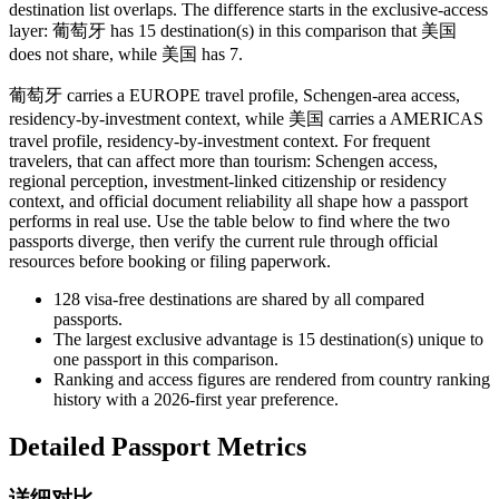
destination list overlaps. The difference starts in the exclusive-access
layer: 葡萄牙 has 15 destination(s) in this comparison that 美国
does not share, while 美国 has 7.
葡萄牙 carries a EUROPE travel profile, Schengen-area access,
residency-by-investment context, while 美国 carries a AMERICAS
travel profile, residency-by-investment context. For frequent
travelers, that can affect more than tourism: Schengen access,
regional perception, investment-linked citizenship or residency
context, and official document reliability all shape how a passport
performs in real use. Use the table below to find where the two
passports diverge, then verify the current rule through official
resources before booking or filing paperwork.
128
visa-free destinations are shared by all compared
passports.
The largest exclusive advantage is
15
destination(s) unique to
one passport in this comparison.
Ranking and access figures are rendered from country ranking
history with a 2026-first year preference.
Detailed Passport Metrics
详细对比