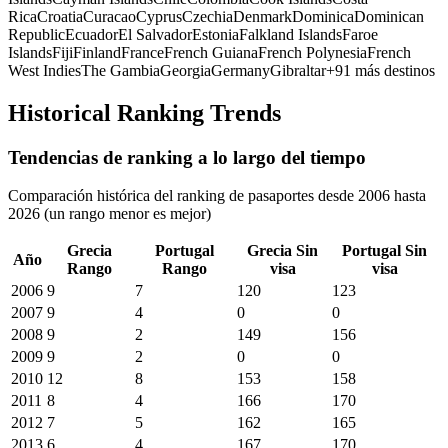
Rica
Croatia
Curacao
Cyprus
Czechia
Denmark
Dominica
Dominican
Republic
Ecuador
El Salvador
Estonia
Falkland Islands
Faroe
Islands
Fiji
Finland
France
French Guiana
French Polynesia
French
West Indies
The Gambia
Georgia
Germany
Gibraltar
+
91
más destinos
Historical Ranking Trends
Tendencias de ranking a lo largo del tiempo
Comparación histórica del ranking de pasaportes desde 2006 hasta
2026 (un rango menor es mejor)
Grecia
Portugal
Grecia
Sin
Portugal
Sin
Año
Rango
Rango
visa
visa
2006
9
7
120
123
2007
9
4
0
0
2008
9
2
149
156
2009
9
2
0
0
2010
12
8
153
158
2011
8
4
166
170
2012
7
5
162
165
2013
6
4
167
170