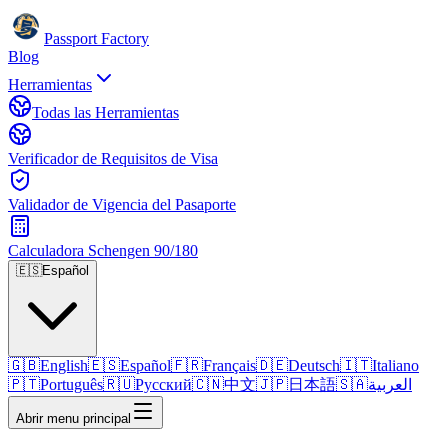
Passport Factory
Blog
Herramientas
Todas las Herramientas
Verificador de Requisitos de Visa
Validador de Vigencia del Pasaporte
Calculadora Schengen 90/180
🇪🇸
Español
🇬🇧
English
🇪🇸
Español
🇫🇷
Français
🇩🇪
Deutsch
🇮🇹
Italiano
🇵🇹
Português
🇷🇺
Русский
🇨🇳
中文
🇯🇵
日本語
🇸🇦
العربية
Abrir menu principal