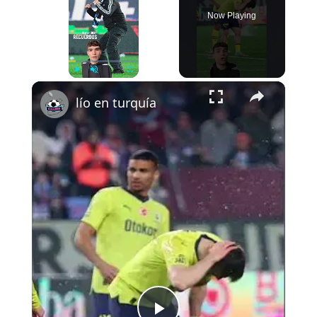
Now Playing
×
Play
Unmute
Fullscreen
lío en turquía