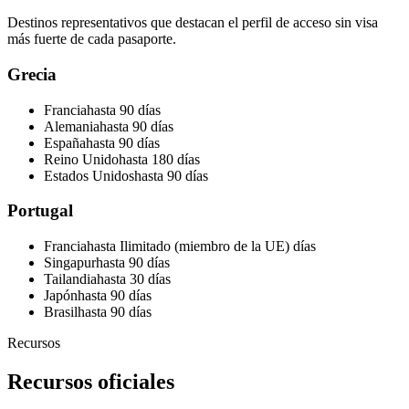
Destinos representativos que destacan el perfil de acceso sin visa
más fuerte de cada pasaporte.
Grecia
Francia
hasta 90 días
Alemania
hasta 90 días
España
hasta 90 días
Reino Unido
hasta 180 días
Estados Unidos
hasta 90 días
Portugal
Francia
hasta Ilimitado (miembro de la UE) días
Singapur
hasta 90 días
Tailandia
hasta 30 días
Japón
hasta 90 días
Brasil
hasta 90 días
Recursos
Recursos oficiales