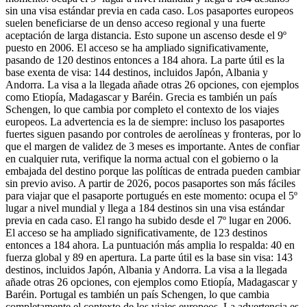
sin una visa estándar previa en cada caso. Los pasaportes europeos
suelen beneficiarse de un denso acceso regional y una fuerte
aceptación de larga distancia. Esto supone un ascenso desde el 9º
puesto en 2006. El acceso se ha ampliado significativamente,
pasando de 120 destinos entonces a 184 ahora. La parte útil es la
base exenta de visa: 144 destinos, incluidos Japón, Albania y
Andorra. La visa a la llegada añade otras 26 opciones, con ejemplos
como Etiopía, Madagascar y Baréin. Grecia es también un país
Schengen, lo que cambia por completo el contexto de los viajes
europeos. La advertencia es la de siempre: incluso los pasaportes
fuertes siguen pasando por controles de aerolíneas y fronteras, por lo
que el margen de validez de 3 meses es importante. Antes de confiar
en cualquier ruta, verifique la norma actual con el gobierno o la
embajada del destino porque las políticas de entrada pueden cambiar
sin previo aviso. A partir de 2026, pocos pasaportes son más fáciles
para viajar que el pasaporte portugués en este momento: ocupa el 5º
lugar a nivel mundial y llega a 184 destinos sin una visa estándar
previa en cada caso. El rango ha subido desde el 7º lugar en 2006.
El acceso se ha ampliado significativamente, de 123 destinos
entonces a 184 ahora. La puntuación más amplia lo respalda: 40 en
fuerza global y 89 en apertura. La parte útil es la base sin visa: 143
destinos, incluidos Japón, Albania y Andorra. La visa a la llegada
añade otras 26 opciones, con ejemplos como Etiopía, Madagascar y
Baréin. Portugal es también un país Schengen, lo que cambia
completamente el contexto de los viajes europeos. La advertencia es