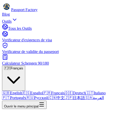
Passport Factory
Blog
Outils
Tous les Outils
Verificateur d'exigences de visa
Verificateur de validite du passeport
Calculateur Schengen 90/180
🇫🇷
Français
🇬🇧
English
🇪🇸
Español
🇫🇷
Français
🇩🇪
Deutsch
🇮🇹
Italiano
🇵🇹
Português
🇷🇺
Русский
🇨🇳
中文
🇯🇵
日本語
🇸🇦
العربية
Ouvrir le menu principal