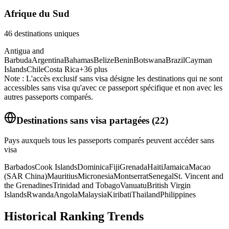
Afrique du Sud
46
destinations uniques
Antigua and
Barbuda
Argentina
Bahamas
Belize
Benin
Botswana
Brazil
Cayman
Islands
Chile
Costa Rica
+
36
plus
Note : L'accès exclusif sans visa désigne les destinations qui ne sont
accessibles sans visa qu'avec ce passeport spécifique et non avec les
autres passeports comparés.
Destinations sans visa partagées
(
22
)
Pays auxquels tous les passeports comparés peuvent accéder sans
visa
Barbados
Cook Islands
Dominica
Fiji
Grenada
Haiti
Jamaica
Macao
(SAR China)
Mauritius
Micronesia
Montserrat
Senegal
St. Vincent and
the Grenadines
Trinidad and Tobago
Vanuatu
British Virgin
Islands
Rwanda
Angola
Malaysia
Kiribati
Thailand
Philippines
Historical Ranking Trends