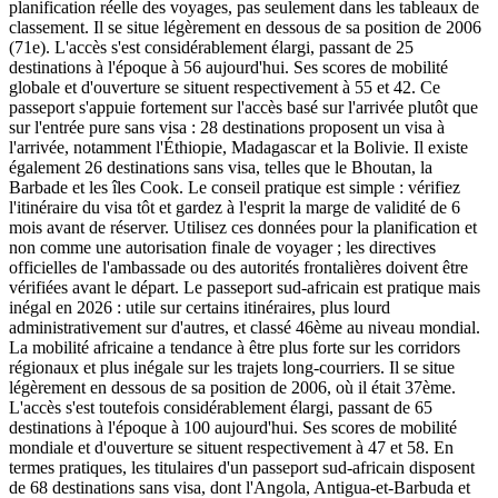
planification réelle des voyages, pas seulement dans les tableaux de
classement. Il se situe légèrement en dessous de sa position de 2006
(71e). L'accès s'est considérablement élargi, passant de 25
destinations à l'époque à 56 aujourd'hui. Ses scores de mobilité
globale et d'ouverture se situent respectivement à 55 et 42. Ce
passeport s'appuie fortement sur l'accès basé sur l'arrivée plutôt que
sur l'entrée pure sans visa : 28 destinations proposent un visa à
l'arrivée, notamment l'Éthiopie, Madagascar et la Bolivie. Il existe
également 26 destinations sans visa, telles que le Bhoutan, la
Barbade et les îles Cook. Le conseil pratique est simple : vérifiez
l'itinéraire du visa tôt et gardez à l'esprit la marge de validité de 6
mois avant de réserver. Utilisez ces données pour la planification et
non comme une autorisation finale de voyager ; les directives
officielles de l'ambassade ou des autorités frontalières doivent être
vérifiées avant le départ. Le passeport sud-africain est pratique mais
inégal en 2026 : utile sur certains itinéraires, plus lourd
administrativement sur d'autres, et classé 46ème au niveau mondial.
La mobilité africaine a tendance à être plus forte sur les corridors
régionaux et plus inégale sur les trajets long-courriers. Il se situe
légèrement en dessous de sa position de 2006, où il était 37ème.
L'accès s'est toutefois considérablement élargi, passant de 65
destinations à l'époque à 100 aujourd'hui. Ses scores de mobilité
mondiale et d'ouverture se situent respectivement à 47 et 58. En
termes pratiques, les titulaires d'un passeport sud-africain disposent
de 68 destinations sans visa, dont l'Angola, Antigua-et-Barbuda et