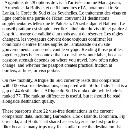
l'Argentine, de 28 options de visa à l'arrivée comme Madagascar,
l'Arménie et la Bolivie, et de 6 itinéraires eTA, notamment le Sri
Lanka, la Corée du Sud et les Seychelles. Le traitement des visas en
ligne comble une partie de l'écart, couvrant 31 destinations
supplémentaires telles que le Pakistan, l'Azerbaïdjan et Bahreïn. Le
conseil pratique est simple : vérifiez l'itinéraire du visa tôt et gardez à
l'esprit la marge de validité d'un mois avant de réserver. Les règles
changent, les voyageurs doivent donc toujours confirmer les
conditions d'entrée finales auprès de l'ambassade ou du site
gouvernemental concerné avant le voyage. Reading those profiles
together gives better context than a one-line winner label, because
passport strength depends on where you travel, how often rules
change, and whether the passport creates practical friction at
borders, airlines, or visa portals.
On raw mobility, Afrique du Sud currently leads this comparison
with 100 visa-free destinations, compared with 56 for Inde. That is a
gap of 44 destinations. Afrique du Sud is ranked 46, while Inde is
ranked 77. The ranking difference is useful, but it should be read
alongside destination quality.
These passports share 22 visa-free destinations in the current
comparison data, including Barbados, Cook Islands, Dominica, Fiji,
Grenada, and Haiti. That shared-access layer is the first practical
filter because many trips may feel similar once the destination list