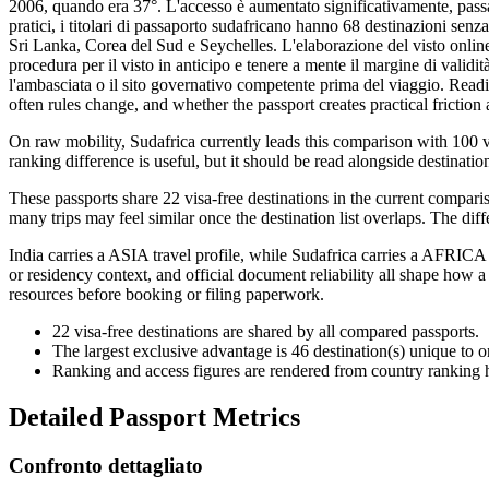
2006, quando era 37°. L'accesso è aumentato significativamente, passando
pratici, i titolari di passaporto sudafricano hanno 68 destinazioni sen
Sri Lanka, Corea del Sud e Seychelles. L'elaborazione del visto online
procedura per il visto in anticipo e tenere a mente il margine di valid
l'ambasciata o il sito governativo competente prima del viaggio. Readi
often rules change, and whether the passport creates practical friction at
On raw mobility, Sudafrica currently leads this comparison with 100 vi
ranking difference is useful, but it should be read alongside destination
These passports share 22 visa-free destinations in the current comparis
many trips may feel similar once the destination list overlaps. The diff
India carries a ASIA travel profile, while Sudafrica carries a AFRICA t
or residency context, and official document reliability all shape how a
resources before booking or filing paperwork.
22
visa-free destinations are shared by all compared passports.
The largest exclusive advantage is
46
destination(s) unique to 
Ranking and access figures are rendered from country ranking hi
Detailed Passport Metrics
Confronto dettagliato