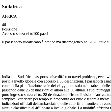
Sudafrica
AFRICA
46
Posizione
Accesso senza visto
100
paesi
Il passaporto sudafricano è pratico ma disomogeneo nel 2026: utile su alc
India and Sudafrica passports solve different travel problems, even wh
posto a livello globale con accesso a 56 destinazioni. I passaporti asiat
conta nella pianificazione reale dei viaggi, non solo nelle tabelle del
passando dalle 25 destinazioni di allora alle 56 attuali. I suoi punteggi
puro ingresso senza visto: 28 destinazioni offrono il visto all'arrivo,
semplice: verificare per tempo la procedura del visto e tenere a mente i
indicazioni ufficiali dell'ambasciata o delle autorità di frontiera devo
altre, e classificato al 46° posto a livello globale. La mobilità africana