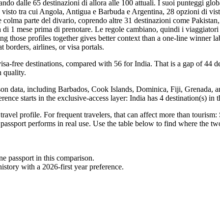
 dalle 65 destinazioni di allora alle 100 attuali. I suoi punteggi global
za visto tra cui Angola, Antigua e Barbuda e Argentina, 28 opzioni di vi
 colma parte del divario, coprendo altre 31 destinazioni come Pakistan, 
ità di 1 mese prima di prenotare. Le regole cambiano, quindi i viaggiato
ng those profiles together gives better context than a one-line winner 
 borders, airlines, or visa portals.
sa-free destinations, compared with 56 for India. That is a gap of 44 de
 quality.
on data, including Barbados, Cook Islands, Dominica, Fiji, Grenada, and H
erence starts in the exclusive-access layer: India has 4 destination(s) i
ravel profile. For frequent travelers, that can affect more than tourism
 passport performs in real use. Use the table below to find where the two
one passport in this comparison.
story with a 2026-first year preference.