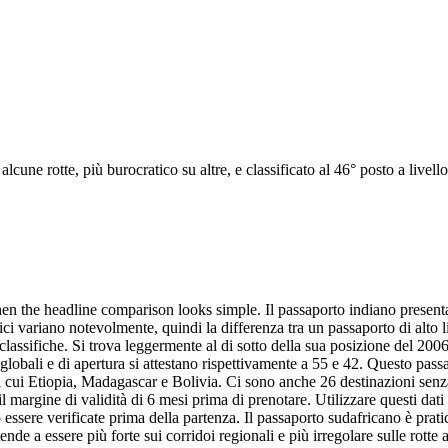
une rotte, più burocratico su altre, e classificato al 46° posto a livello
en the headline comparison looks simple. Il passaporto indiano presenta
ici variano notevolmente, quindi la differenza tra un passaporto di alto li
le classifiche. Si trova leggermente al di sotto della sua posizione del 2
 globali e di apertura si attestano rispettivamente a 55 e 42. Questo passa
 tra cui Etiopia, Madagascar e Bolivia. Ci sono anche 26 destinazioni se
l margine di validità di 6 mesi prima di prenotare. Utilizzare questi dati
no essere verificate prima della partenza. Il passaporto sudafricano è pr
 tende a essere più forte sui corridoi regionali e più irregolare sulle rott