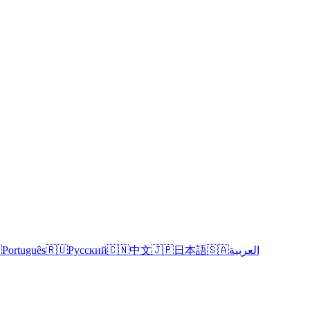

Português
🇷🇺
Русский
🇨🇳
中文
🇯🇵
日本語
🇸🇦
العربية