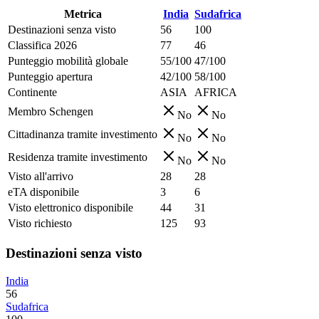
Metrica
India
Sudafrica
Destinazioni senza visto
56
100
Classifica 2026
77
46
Punteggio mobilità globale
55/100
47/100
Punteggio apertura
42/100
58/100
Continente
ASIA
AFRICA
Membro Schengen
No
No
Cittadinanza tramite investimento
No
No
Residenza tramite investimento
No
No
Visto all'arrivo
28
28
eTA disponibile
3
6
Visto elettronico disponibile
44
31
Visto richiesto
125
93
Destinazioni senza visto
India
56
Sudafrica