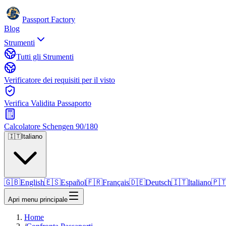
Passport Factory
Blog
Strumenti
Tutti gli Strumenti
Verificatore dei requisiti per il visto
Verifica Validita Passaporto
Calcolatore Schengen 90/180
🇮🇹
Italiano
🇬🇧
English
🇪🇸
Español
🇫🇷
Français
🇩🇪
Deutsch
🇮🇹
Italiano
🇵
Apri menu principale
Home