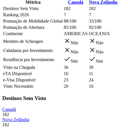
Métrica
Canadá
Nova Zelândia
Destinos Sem Visto
182
182
Ranking 2026
7
7
Pontuação de Mobilidade Global
88/100
33/100
Pontuação de Abertura
85/100
92/100
Continente
AMERICAS
OCEANIA
Membro de Schengen
Não
Não
Cidadania por Investimento
Não
Não
Residência por Investimento
Sim
Sim
Visto na Chegada
36
39
eTA Disponível
10
11
e-Visa Disponível
23
24
Visto Necessário
20
16
Destinos Sem Visto
Canadá
182
Nova Zelândia
182