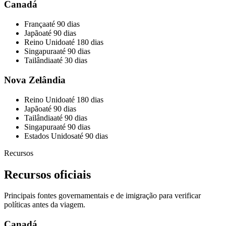
Canadá
França
até 90 dias
Japão
até 90 dias
Reino Unido
até 180 dias
Singapura
até 90 dias
Tailândia
até 30 dias
Nova Zelândia
Reino Unido
até 180 dias
Japão
até 90 dias
Tailândia
até 90 dias
Singapura
até 90 dias
Estados Unidos
até 90 dias
Recursos
Recursos oficiais
Principais fontes governamentais e de imigração para verificar
políticas antes da viagem.
Canadá