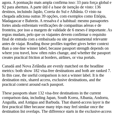
agora. A pontuação mais ampla confirma isso: 33 para força global e
92 para abertura. A parte útil é a base de isenção de visto: 136
destinos, incluindo Japão, Coreia do Sul e Albânia. O visto na
chegada adiciona outras 39 opções, com exemplos como Etiópia,
Madagascar e Bahrein. A ressalva é a habitual: mesmo passaportes
fortes ainda enfrentam verificações de companhias aéreas e de
fronteira, por isso a margem de validade de 6 meses é importante. As
regras mudam, pelo que os viajantes devem confirmar o requisito
final de entrada com a embaixada ou site governamental relevante
antes de viajar. Reading those profiles together gives better context
than a one-line winner label, because passport strength depends on
where you travel, how often rules change, and whether the passport
creates practical friction at borders, airlines, or visa portals.
Canadá and Nova Zelândia are evenly matched on the headline
metrics: both show 182 visa-free destinations and both are ranked 7.
In this case, the useful comparison is not a winner label. It is the
destination mix, shared access, exclusive destinations, and the
practical context around each passport.
These passports share 132 visa-free destinations in the current
comparison data, including Japan, South Korea, Albania, Andorra,
Anguilla, and Antigua and Barbuda. That shared-access layer is the
first practical filter because many trips may feel similar once the
destination list overlaps. The difference starts in the exclusive-access