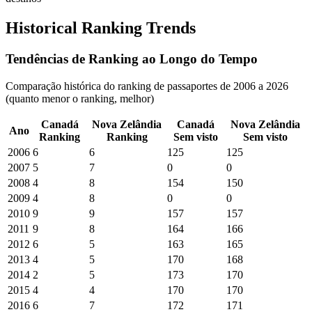
Historical Ranking Trends
Tendências de Ranking ao Longo do Tempo
Comparação histórica do ranking de passaportes de 2006 a 2026
(quanto menor o ranking, melhor)
Canadá
Nova Zelândia
Canadá
Nova Zelândia
Ano
Ranking
Ranking
Sem visto
Sem visto
2006
6
6
125
125
2007
5
7
0
0
2008
4
8
154
150
2009
4
8
0
0
2010
9
9
157
157
2011
9
8
164
166
2012
6
5
163
165
2013
4
5
170
168
2014
2
5
173
170
2015
4
4
170
170
2016
6
7
172
171