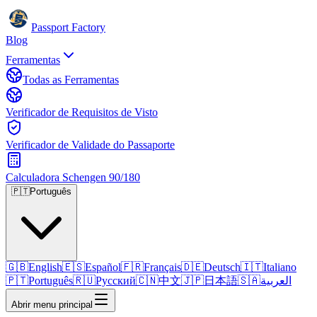
Passport Factory
Blog
Ferramentas
Todas as Ferramentas
Verificador de Requisitos de Visto
Verificador de Validade do Passaporte
Calculadora Schengen 90/180
🇵🇹
Português
🇬🇧
English
🇪🇸
Español
🇫🇷
Français
🇩🇪
Deutsch
🇮🇹
Italiano
🇵🇹
Português
🇷🇺
Русский
🇨🇳
中文
🇯🇵
日本語
🇸🇦
العربية
Abrir menu principal