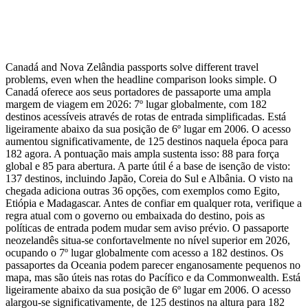
Canadá and Nova Zelândia passports solve different travel
problems, even when the headline comparison looks simple. O
Canadá oferece aos seus portadores de passaporte uma ampla
margem de viagem em 2026: 7º lugar globalmente, com 182
destinos acessíveis através de rotas de entrada simplificadas. Está
ligeiramente abaixo da sua posição de 6º lugar em 2006. O acesso
aumentou significativamente, de 125 destinos naquela época para
182 agora. A pontuação mais ampla sustenta isso: 88 para força
global e 85 para abertura. A parte útil é a base de isenção de visto:
137 destinos, incluindo Japão, Coreia do Sul e Albânia. O visto na
chegada adiciona outras 36 opções, com exemplos como Egito,
Etiópia e Madagascar. Antes de confiar em qualquer rota, verifique a
regra atual com o governo ou embaixada do destino, pois as
políticas de entrada podem mudar sem aviso prévio. O passaporte
neozelandês situa-se confortavelmente no nível superior em 2026,
ocupando o 7º lugar globalmente com acesso a 182 destinos. Os
passaportes da Oceania podem parecer enganosamente pequenos no
mapa, mas são úteis nas rotas do Pacífico e da Commonwealth. Está
ligeiramente abaixo da sua posição de 6º lugar em 2006. O acesso
alargou-se significativamente, de 125 destinos na altura para 182