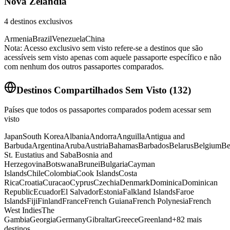
Nova Zelândia
4
destinos exclusivos
Armenia
Brazil
Venezuela
China
Nota: Acesso exclusivo sem visto refere-se a destinos que são
acessíveis sem visto apenas com aquele passaporte específico e não
com nenhum dos outros passaportes comparados.
Destinos Compartilhados Sem Visto
(
132
)
Países que todos os passaportes comparados podem acessar sem
visto
Japan
South Korea
Albania
Andorra
Anguilla
Antigua and
Barbuda
Argentina
Aruba
Austria
Bahamas
Barbados
Belarus
Belgium
Be
St. Eustatius and Saba
Bosnia and
Herzegovina
Botswana
Brunei
Bulgaria
Cayman
Islands
Chile
Colombia
Cook Islands
Costa
Rica
Croatia
Curacao
Cyprus
Czechia
Denmark
Dominica
Dominican
Republic
Ecuador
El Salvador
Estonia
Falkland Islands
Faroe
Islands
Fiji
Finland
France
French Guiana
French Polynesia
French
West Indies
The
Gambia
Georgia
Germany
Gibraltar
Greece
Greenland
+
82
mais
destinos