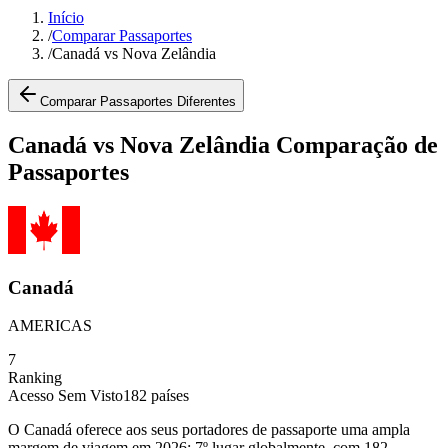
Início
/
Comparar Passaportes
/
Canadá vs Nova Zelândia
Comparar Passaportes Diferentes
Canadá vs Nova Zelândia Comparação de
Passaportes
Canadá
AMERICAS
7
Ranking
Acesso Sem Visto
182
países
O Canadá oferece aos seus portadores de passaporte uma ampla
margem de viagem em 2026: 7º lugar globalmente, com 182