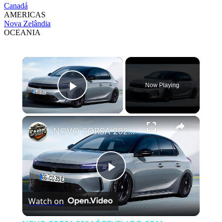
Canadá
AMERICAS
Nova Zelândia
OCEANIA
×
Now Playing
Play Video
×
NOVO CORSA 2024 É REVELADO COM ATUALIZAÇÕES NO VISUAL
Play
Watch on
Video