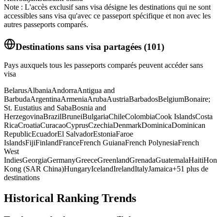
Note : L'accès exclusif sans visa désigne les destinations qui ne sont
accessibles sans visa qu'avec ce passeport spécifique et non avec les
autres passeports comparés.
Destinations sans visa partagées
(
101
)
Pays auxquels tous les passeports comparés peuvent accéder sans
visa
Belarus
Albania
Andorra
Antigua and
Barbuda
Argentina
Armenia
Aruba
Austria
Barbados
Belgium
Bonaire;
St. Eustatius and Saba
Bosnia and
Herzegovina
Brazil
Brunei
Bulgaria
Chile
Colombia
Cook Islands
Costa
Rica
Croatia
Curacao
Cyprus
Czechia
Denmark
Dominica
Dominican
Republic
Ecuador
El Salvador
Estonia
Faroe
Islands
Fiji
Finland
France
French Guiana
French Polynesia
French
West
Indies
Georgia
Germany
Greece
Greenland
Grenada
Guatemala
Haiti
Hon
Kong (SAR China)
Hungary
Iceland
Ireland
Italy
Jamaica
+
51
plus de
destinations
Historical Ranking Trends