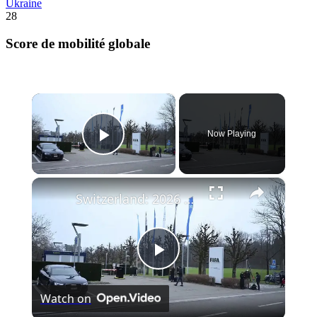
Ukraine
28
Score de mobilité globale
×
Now Playing
Play Video
×
Switzerland: 2026 FIFA World Cup's UEFA Preliminary draws to be held Friday.
Play
Watch on
Video