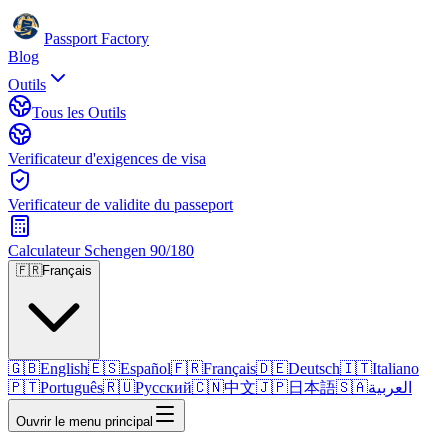
Passport Factory
Blog
Outils
Tous les Outils
Verificateur d'exigences de visa
Verificateur de validite du passeport
Calculateur Schengen 90/180
🇫🇷
Français
🇬🇧
English
🇪🇸
Español
🇫🇷
Français
🇩🇪
Deutsch
🇮🇹
Italiano
🇵🇹
Português
🇷🇺
Русский
🇨🇳
中文
🇯🇵
日本語
🇸🇦
العربية
Ouvrir le menu principal