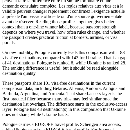
peuvent faire la différence entre un simple formulaire et une
demande consulaire complète. Les règles relatives aux visas et à la
validité peuvent changer rapidement ; confirmez l'exigence actuelle
auprès de l'ambassade officielle ou d'une source gouvernementale
avant de réserver. Reading those profiles together gives better
context than a one-line winner label, because passport strength
depends on where you travel, how often rules change, and whether
the passport creates practical friction at borders, airlines, or visa
portals.
On raw mobility, Pologne currently leads this comparison with 183
visa-free destinations, compared with 142 for Ukraine. That is a gap
of 41 destinations. Pologne is ranked 6, while Ukraine is ranked 28.
The ranking difference is useful, but it should be read alongside
destination quality.
These passports share 101 visa-free destinations in the current
comparison data, including Belarus, Albania, Andorra, Antigua and
Barbuda, Argentina, and Armenia. That shared-access layer is the
first practical filter because many trips may feel similar once the
destination list overlaps. The difference starts in the exclusive-access
layer: Pologne has 43 destination(s) in this comparison that Ukraine
does not share, while Ukraine has 3.
Pologne carries a EUROPE travel profile, Schengen-area access,
while Ukraine carries a EUROPE travel profile. For frequent