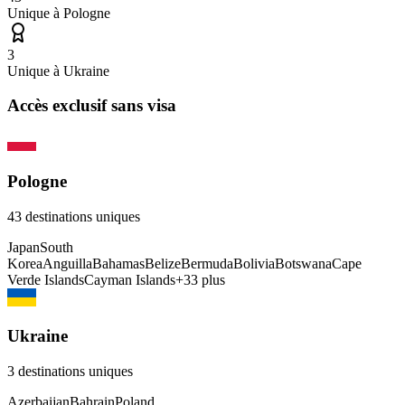
Unique à
Pologne
3
Unique à
Ukraine
Accès exclusif sans visa
Pologne
43
destinations uniques
Japan
South
Korea
Anguilla
Bahamas
Belize
Bermuda
Bolivia
Botswana
Cape
Verde Islands
Cayman Islands
+
33
plus
Ukraine
3
destinations uniques
Azerbaijan
Bahrain
Poland