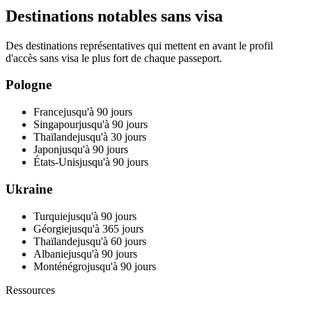
Destinations notables sans visa
Des destinations représentatives qui mettent en avant le profil
d'accès sans visa le plus fort de chaque passeport.
Pologne
France
jusqu'à 90 jours
Singapour
jusqu'à 90 jours
Thaïlande
jusqu'à 30 jours
Japon
jusqu'à 90 jours
États-Unis
jusqu'à 90 jours
Ukraine
Turquie
jusqu'à 90 jours
Géorgie
jusqu'à 365 jours
Thaïlande
jusqu'à 60 jours
Albanie
jusqu'à 90 jours
Monténégro
jusqu'à 90 jours
Ressources