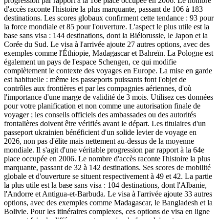
progression par rapport à la 16e place occupée en 2006. Le nombre
d'accès raconte l'histoire la plus marquante, passant de 106 à 183
destinations. Les scores globaux confirment cette tendance : 93 pour
la force mondiale et 85 pour l'ouverture. L'aspect le plus utile est la
base sans visa : 144 destinations, dont la Biélorussie, le Japon et la
Corée du Sud. Le visa à l'arrivée ajoute 27 autres options, avec des
exemples comme l'Éthiopie, Madagascar et Bahreïn. La Pologne est
également un pays de l'espace Schengen, ce qui modifie
complètement le contexte des voyages en Europe. La mise en garde
est habituelle : même les passeports puissants font l'objet de
contrôles aux frontières et par les compagnies aériennes, d'où
l'importance d'une marge de validité de 3 mois. Utilisez ces données
pour votre planification et non comme une autorisation finale de
voyager ; les conseils officiels des ambassades ou des autorités
frontalières doivent être vérifiés avant le départ. Les titulaires d'un
passeport ukrainien bénéficient d'un solide levier de voyage en
2026, non pas d'élite mais nettement au-dessus de la moyenne
mondiale. Il s'agit d'une véritable progression par rapport à la 64e
place occupée en 2006. Le nombre d'accès raconte l'histoire la plus
marquante, passant de 32 à 142 destinations. Ses scores de mobilité
globale et d'ouverture se situent respectivement à 49 et 42. La partie
la plus utile est la base sans visa : 104 destinations, dont l'Albanie,
l'Andorre et Antigua-et-Barbuda. Le visa à l'arrivée ajoute 33 autres
options, avec des exemples comme Madagascar, le Bangladesh et la
Bolivie. Pour les itinéraires complexes, ces options de visa en ligne