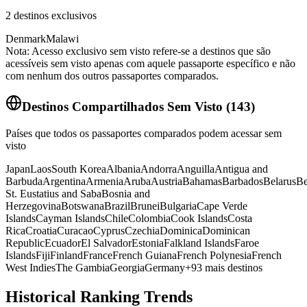
2
destinos exclusivos
Denmark
Malawi
Nota: Acesso exclusivo sem visto refere-se a destinos que são
acessíveis sem visto apenas com aquele passaporte específico e não
com nenhum dos outros passaportes comparados.
Destinos Compartilhados Sem Visto
(
143
)
Países que todos os passaportes comparados podem acessar sem
visto
Japan
Laos
South Korea
Albania
Andorra
Anguilla
Antigua and
Barbuda
Argentina
Armenia
Aruba
Austria
Bahamas
Barbados
Belarus
Be
St. Eustatius and Saba
Bosnia and
Herzegovina
Botswana
Brazil
Brunei
Bulgaria
Cape Verde
Islands
Cayman Islands
Chile
Colombia
Cook Islands
Costa
Rica
Croatia
Curacao
Cyprus
Czechia
Dominica
Dominican
Republic
Ecuador
El Salvador
Estonia
Falkland Islands
Faroe
Islands
Fiji
Finland
France
French Guiana
French Polynesia
French
West Indies
The Gambia
Georgia
Germany
+
93
mais destinos
Historical Ranking Trends