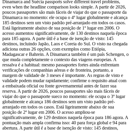
Dinamarca and Suécia passports solve different travel problems,
even when the headline comparison looks simple. A partir de 2026,
poucos passaportes são mais fáceis de viajar do que o passaporte da
Dinamarca no momento: ele ocupa o 4º lugar globalmente e alcança
185 destinos sem um visto padrão pré-arranjado em todos os casos.
Está ligeiramente abaixo de sua posição de 1º lugar em 2006. O
acesso aumentou significativamente, de 130 destinos naquela época
para 185 agora. A parte útil é a base de isenção de visto: 145
destinos, incluindo Japão, Laos e Coreia do Sul. O visto na chegada
adiciona outras 26 opções, com exemplos como Etiópia,
Madagascar e Bahrein. A Dinamarca também é um país Schengen, o
que muda completamente o contexto das viagens europeias. A
ressalva é a habitual: mesmo passaportes fortes ainda enfrentam
verificações de companhias aéreas e de fronteira, portanto, a
margem de validade de 3 meses é importante. As regras de visto e
validade podem mudar rapidamente; confirme o requisito atual com
a embaixada oficial ou fonte governamental antes de fazer sua
reserva. A partir de 2026, poucos passaportes são mais fáceis de
viajar do que o passaporte sueco no momento: ele ocupa o 3º lugar
globalmente e alcança 186 destinos sem um visto padrão pré-
arranjado em todos os casos. Está ligeiramente abaixo de sua
posição de 2º lugar em 2006. O acesso ampliou-se
significativamente, de 129 destinos naquela época para 186 agora. A
pontuação mais ampla confirma isso: 40 para força global e 94 para
abertura. A parte útil é a base de isenção de visto: 145 destinos,