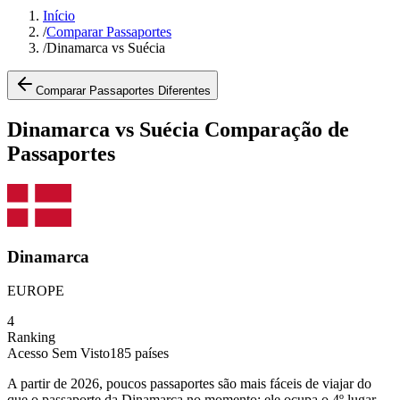
Início
/
Comparar Passaportes
/
Dinamarca vs Suécia
Comparar Passaportes Diferentes
Dinamarca vs Suécia Comparação de
Passaportes
Dinamarca
EUROPE
4
Ranking
Acesso Sem Visto
185
países
A partir de 2026, poucos passaportes são mais fáceis de viajar do
que o passaporte da Dinamarca no momento: ele ocupa o 4º lugar