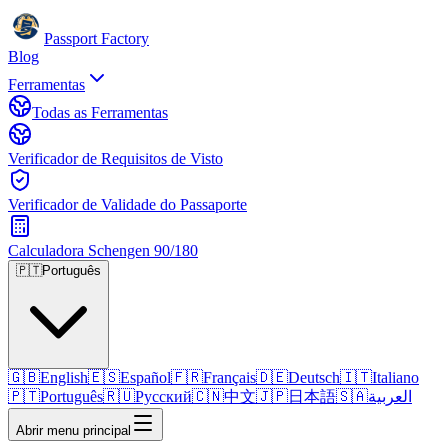
Passport Factory
Blog
Ferramentas
Todas as Ferramentas
Verificador de Requisitos de Visto
Verificador de Validade do Passaporte
Calculadora Schengen 90/180
🇵🇹
Português
🇬🇧
English
🇪🇸
Español
🇫🇷
Français
🇩🇪
Deutsch
🇮🇹
Italiano
🇵🇹
Português
🇷🇺
Русский
🇨🇳
中文
🇯🇵
日本語
🇸🇦
العربية
Abrir menu principal