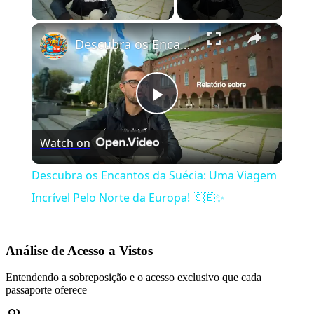
Play Video
×
Descubra os Encantos da Suécia: Uma Viagem Incrível Pelo Norte da Europa! 🇸🇪✨
Play
Watch on
Video
Descubra os Encantos da Suécia: Uma Viagem
Incrível Pelo Norte da Europa! 🇸🇪✨
Análise de Acesso a Vistos
Entendendo a sobreposição e o acesso exclusivo que cada
passaporte oferece