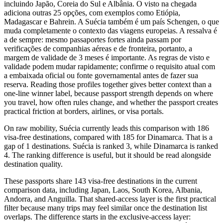
incluindo Japão, Coreia do Sul e Albânia. O visto na chegada
adiciona outras 25 opções, com exemplos como Etiópia,
Madagascar e Bahrein. A Suécia também é um país Schengen, o que
muda completamente o contexto das viagens europeias. A ressalva é
a de sempre: mesmo passaportes fortes ainda passam por
verificações de companhias aéreas e de fronteira, portanto, a
margem de validade de 3 meses é importante. As regras de visto e
validade podem mudar rapidamente; confirme o requisito atual com
a embaixada oficial ou fonte governamental antes de fazer sua
reserva. Reading those profiles together gives better context than a
one-line winner label, because passport strength depends on where
you travel, how often rules change, and whether the passport creates
practical friction at borders, airlines, or visa portals.
On raw mobility, Suécia currently leads this comparison with 186
visa-free destinations, compared with 185 for Dinamarca. That is a
gap of 1 destinations. Suécia is ranked 3, while Dinamarca is ranked
4. The ranking difference is useful, but it should be read alongside
destination quality.
These passports share 143 visa-free destinations in the current
comparison data, including Japan, Laos, South Korea, Albania,
Andorra, and Anguilla. That shared-access layer is the first practical
filter because many trips may feel similar once the destination list
overlaps. The difference starts in the exclusive-access layer: