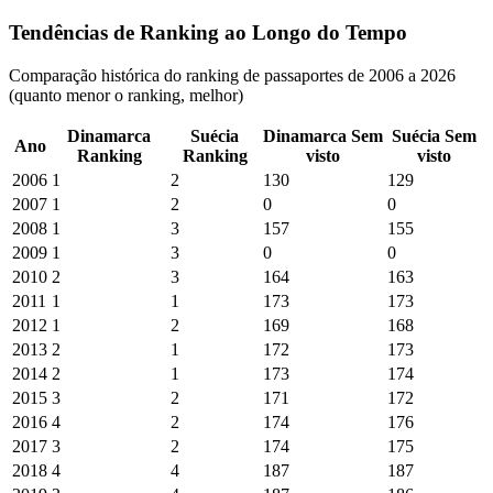
Tendências de Ranking ao Longo do Tempo
Comparação histórica do ranking de passaportes de 2006 a 2026
(quanto menor o ranking, melhor)
Dinamarca
Suécia
Dinamarca
Sem
Suécia
Sem
Ano
Ranking
Ranking
visto
visto
2006
1
2
130
129
2007
1
2
0
0
2008
1
3
157
155
2009
1
3
0
0
2010
2
3
164
163
2011
1
1
173
173
2012
1
2
169
168
2013
2
1
172
173
2014
2
1
173
174
2015
3
2
171
172
2016
4
2
174
176
2017
3
2
174
175
2018
4
4
187
187