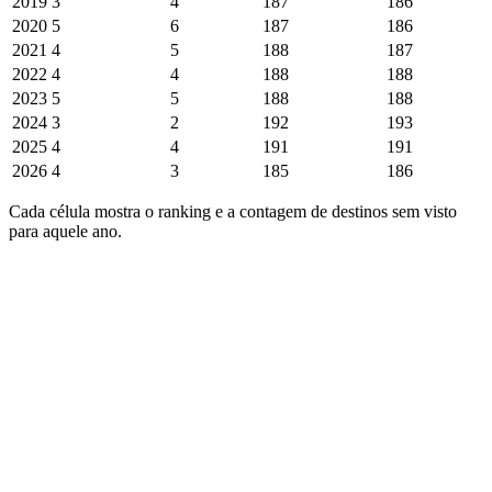
2019
3
4
187
186
2020
5
6
187
186
2021
4
5
188
187
2022
4
4
188
188
2023
5
5
188
188
2024
3
2
192
193
2025
4
4
191
191
2026
4
3
185
186
Cada célula mostra o ranking e a contagem de destinos sem visto
para aquele ano.