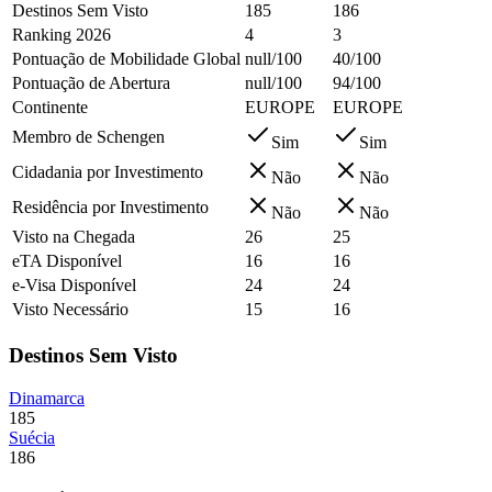
Destinos Sem Visto
185
186
Ranking 2026
4
3
Pontuação de Mobilidade Global
null/100
40/100
Pontuação de Abertura
null/100
94/100
Continente
EUROPE
EUROPE
Membro de Schengen
Sim
Sim
Cidadania por Investimento
Não
Não
Residência por Investimento
Não
Não
Visto na Chegada
26
25
eTA Disponível
16
16
e-Visa Disponível
24
24
Visto Necessário
15
16
Destinos Sem Visto
Dinamarca
185
Suécia
186